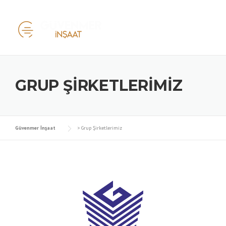
Skip
to
content
GRUP ŞIRKETLERIMIZ
Güvenmer İnşaat
>
Grup Şirketlerimiz