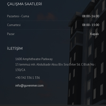
ÇALIŞMA SAATLERI
Pazartesi - Cuma
08:00 - 16:00
Cumartesi
08:00 - 15:00
Pazar
Kapalı
İLETIŞIM
1600 Amphitheatre Parkway
15 temmuz mh. Abdulkadir Aksu Blv. Sira Evler Sit. C Blok No :
130/CA
+90 342 336 1 336
info@guvenmer.com