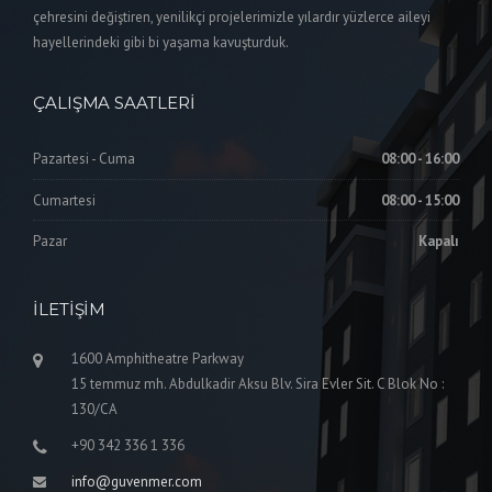
çehresini değiştiren, yenilikçi projelerimizle yılardır yüzlerce aileyi
hayellerindeki gibi bi yaşama kavuşturduk.
ÇALIŞMA SAATLERI
Pazartesi - Cuma
08:00 - 16:00
Cumartesi
08:00 - 15:00
Pazar
Kapalı
İLETIŞIM
1600 Amphitheatre Parkway
15 temmuz mh. Abdulkadir Aksu Blv. Sira Evler Sit. C Blok No :
130/CA
+90 342 336 1 336
info@guvenmer.com