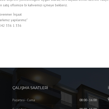
in satış ofisimize bi kahvemizi içmeye bekleriz.
üvenmer İnşaat
arkımız yapılarımız”
342 336 1 336
ÇALIŞMA SAATLERI
Pazartesi - Cuma
08:00 - 16:00