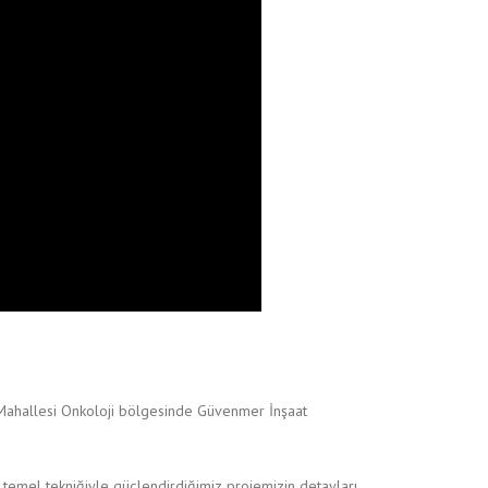
 Mahallesi Onkoloji bölgesinde Güvenmer İnşaat
emel tekniğiyle güçlendirdiğimiz projemizin detayları