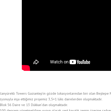
slanyürekli Towers Gaziantep’in gözde lokasyonlarından biri olan Beştepe
zyonuyla inşa ettiğimiz projemiz 3,5+1 lüks dairelerden oluşmaktadır.
 Blok 56 Daire ve 13 Dükkan’dan oluşmaktadır.
100 deprem yönetmeliğine uygun olarak, sert kayalık zemin üzerine radye t