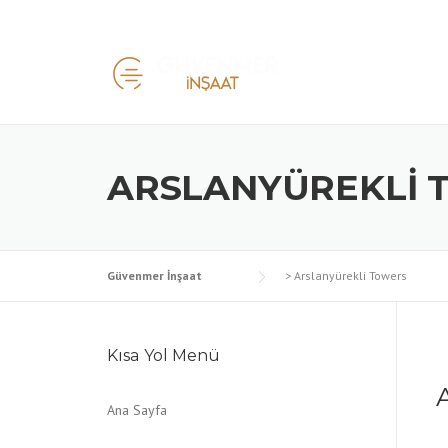
Skip
to
content
ARSLANYÜREKLI 
Güvenmer İnşaat
>
Arslanyürekli Towers
Kısa Yol Menü
Ana Sayfa