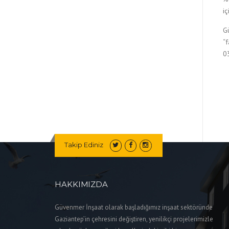
iç
G
“f
0
Takip Ediniz
HAKKIMIZDA
Güvenmer İnşaat olarak başladığımız inşaat sektöründe
Gaziantep’in çehresini değiştiren, yenilikçi projelerimizle